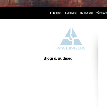
In English
Suomeksi
По-русски
Võro kee
Blogi & uudised