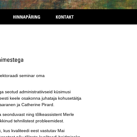
direktoraadi seminar oma
a seotud administratiivseid küsimusi
eesti keele osakonna juhataja kohusetäitja
Haaranen ja Catherine Pirard.
a seonduvast ning tõlkeassistent Merle
kinud tehnilistest probleemidest.
, kus kvaliteedi eest vastutav Mai