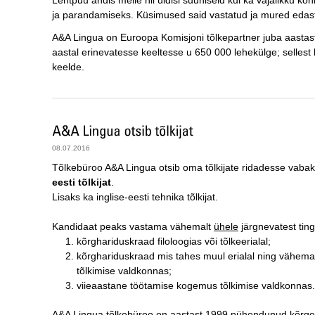
Lehtpuu andis meile nii üldisi suuniseid kui ka vajalikku ko
ja parandamiseks. Küsimused said vastatud ja mured edast
A&A Lingua on Euroopa Komisjoni tõlkepartner juba aastast
aastal erinevatesse keeltesse u 650 000 lehekülge; sellest l
keelde.
08.07.2016
Tõlkebüroo A&A Lingua otsib oma tõlkijate ridadesse vabak
eesti tõlkijat
.
Lisaks ka inglise-eesti tehnika tõlkijat.
Kandidaat peaks vastama vähemalt
ühele
järgnevatest ting
kõrghariduskraad filoloogias või tõlkeerialal;
kõrghariduskraad mis tahes muul erialal ning vähem
tõlkimise valdkonnas;
viieaastane töötamise kogemus tõlkimise valdkonnas.
A&A Lingua tõlkebüroo on aastast 1999 pühendunud kõrgekv