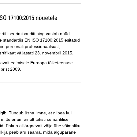
tifitseerimisauditi ning vastab nüüd
e standardis EN ISO 17100:2015 esitatud
eie personali professionaalsust,
ertifikaat väljastati 23. novembril 2015.
astavalt eelmisele Euroopa tõlketeenuse
brist 2009.
õlgib. Tundub üsna ilmne, et niipea kui
mitte enam ainult teksti semantilise
d. Pakun alljärgnevalt välja ühe võimaliku
Tõlkija peab aru saama, mida algupärane