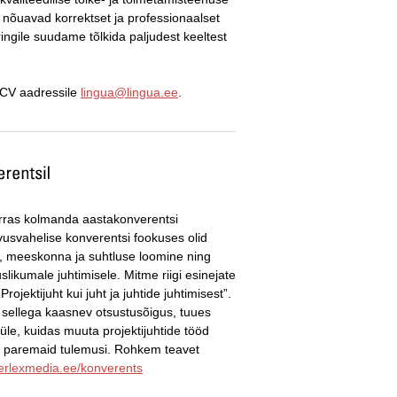
es nõuavad korrektset ja professionaalset
 ringile suudame tõlkida paljudest keeltest
 CV aadressile
lingua@lingua.ee
.
korras kolmanda aastakonverentsi
hvusvahelise konverentsi fookuses olid
 meeskonna ja suhtluse loomine ning
ikumale juhtimisele. Mitme riigi esinejate
ojektijuht kui juht ja juhtide juhtimisest”.
ja sellega kaasnev otsustusõigus, tuues
üle, kuidas muuta projektijuhtide tööd
bi paremaid tulemusi. Rohkem teavet
terlexmedia.ee/konverents