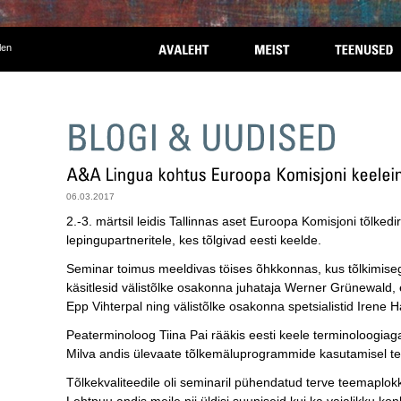
len
06.03.2017
2.-3. märtsil leidis Tallinnas aset Euroopa Komisjoni tõlke
lepingupartneritele, kes tõlgivad eesti keelde.
Seminar toimus meeldivas töises õhkkonnas, kus tõlkimiseg
käsitlesid välistõlke osakonna juhataja Werner Grünewald, 
Epp Vihterpal ning välistõlke osakonna spetsialistid Irene 
Peaterminoloog Tiina Pai rääkis eesti keele terminoloogiag
Milva andis ülevaate tõlkemäluprogrammide kasutamisel tek
Tõlkekvaliteedile oli seminaril pühendatud terve teemaplokk