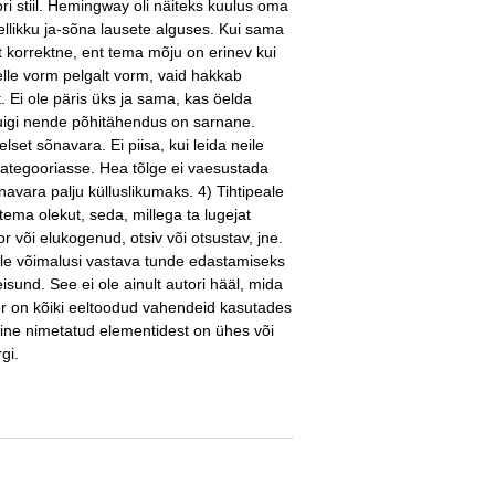
tori stiil. Hemingway oli näiteks kuulus oma
ellikku ja-sõna lausete alguses. Kui sama
kult korrektne, ent tema mõju on erinev kui
lle vorm pelgalt vorm, vaid hakkab
. Ei ole päris üks ja sama, kas öelda
, kuigi nende põhitähendus on sarnane.
lset sõnavara. Ei piisa, kui leida neile
ategooriasse. Hea tõlge ei vaesustada
vara palju külluslikumaks. 4) Tihtipeale
 tema olekut, seda, millega ta lugejat
or või elukogenud, otsiv või otsustav, jne.
ele võimalusi vastava tunde edastamiseks
isund. See ei ole ainult autori hääl, mida
tor on kõiki eeltoodud vahendeid kasutades
line nimetatud elementidest on ühes või
gi.