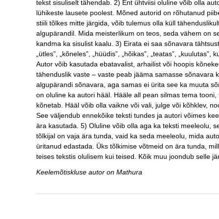
tekst sisuliselt tähendab. 2) Ent ühtviisi oluline võib olla au
lühikeste lausete poolest. Mõned autorid on rõhutanud piib
stiili tõlkes mitte järgida, võib tulemus olla küll tähendusli
algupärandil. Mida meisterlikum on teos, seda vähem on se
kandma ka sisulist kaalu. 3) Eirata ei saa sõnavara tähtsust
„ütles”, „kõneles”, „hüüdis”, „hõikas”, „teatas”, „kuulutas”
Autor võib kasutada ebatavalist, arhailist või hoopis kõnekee
tähenduslik vaste – vaste peab jääma samasse sõnavara k
algupärandi sõnavara, aga samas ei ürita see ka muuta sõna
on oluline ka autori hääl. Hääle all pean silmas tema tooni,
kõnetab. Hääl võib olla vaikne või vali, julge või kõhklev, no
See väljendub ennekõike teksti tundes ja autori võimes ke
ära kasutada. 5) Oluline võib olla aga ka teksti meeleolu, se
tõlkijal on vaja ära tunda, vaid ka seda meeleolu, mida au
üritanud edastada. Üks tõlkimise võtmeid on ära tunda, mil
teises tekstis olulisem kui teised. Kõik muu joondub selle jär
Keelemõtiskluse autor on Mathura