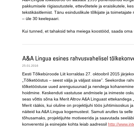
pakkumisele riigiasutustele, ettevõtetele ja eraisikutele, k
tekstikäsitlemist. Tänu esinduslikule tõlkijate ja toimetajate
– üle 30 keelepaari.
Kui tunned, et tahaksid teha meiega koostööd, saada oma
25.01.2016
Eesti Tõlkebüroode Liit korraldas 27. oktoobril 2015 järje
„Tõlketööstus – seest välja ja väljast sisse”. Seekordse ra
tõlketööstuse uued arengusuunad ja nendega kohanemine,
hoidmine. Keskenduti vastutuse andmisele ja inimeste oskusl
seas võttis sõna ka Merit Altrov A&A Linguast ettekandega „Pr
Merit rääkis, kui oluline on projektijuhi töös juhtimisoskus 
näiteid ka A&A Lingua kogemustest. Samuti arutles ta selle 
tõhusamaks, projektijuhte motiveerida ja saavutada seelä
konverentsi ja esinejate kohta leiab aadressil
http://www.in