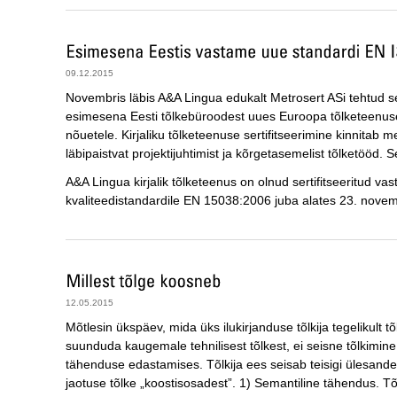
09.12.2015
Novembris läbis A&A Lingua edukalt Metrosert ASi tehtud ser
esimesena Eesti tõlkebüroodest uues Euroopa tõlketeenus
nõuetele. Kirjaliku tõlketeenuse sertifitseerimine kinnitab m
läbipaistvat projektijuhtimist ja kõrgetasemelist tõlketööd. S
A&A Lingua kirjalik tõlketeenus on olnud sertifitseeritud v
kvaliteedistandardile EN 15038:2006 juba alates 23. novem
12.05.2015
Mõtlesin ükspäev, mida üks ilukirjanduse tõlkija tegelikult t
suunduda kaugemale tehnilisest tõlkest, ei seisne tõlkimine 
tähenduse edastamises. Tõlkija ees seisab teisigi ülesandei
jaotuse tõlke „koostisosadest”. 1) Semantiline tähendus. 