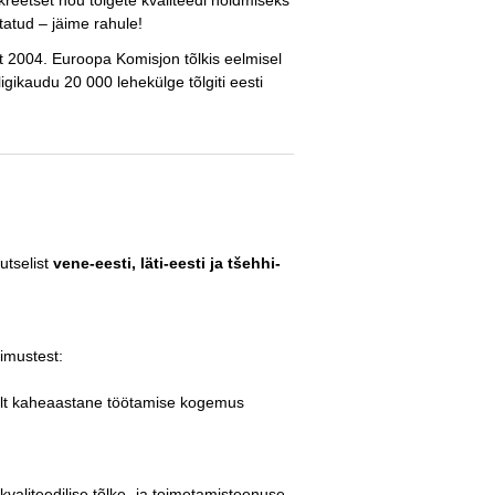
nkreetset nõu tõlgete kvaliteedi hoidmiseks
atud – jäime rahule!
 2004. Euroopa Komisjon tõlkis eelmisel
igikaudu 20 000 lehekülge tõlgiti eesti
utselist
vene-eesti, läti-eesti ja tšehhi-
imustest:
alt kaheaastane töötamise kogemus
aliteedilise tõlke- ja toimetamisteenuse