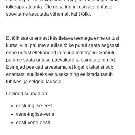
tõlkeaparatuurita. Üle nelja tunni kestvatel üritustel
soovitame kasutada vähemalt kaht tõlki.
Et tõlk saaks ennast käsitletava teemaga enne üritust
kurssi viia, palume suulise tõlke puhul saata aegsasti
enne üritust ettekanded ja muud materjalid. Samuti
palume saata ürituse päevakord ja esinejate nimed.
Esinejad peaksid arvestama, et kirjalik tekst ei sobi
enamasti suuliseks esituseks ning eelistada tasub
lühikesi ja selgeid lauseid.
Levinud suunad on:
eesti-inglise-eesti
vene-inglise-vene
eesti-vene-eesti