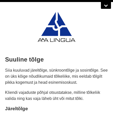
Suuline tõlge
Siia kuuluvad järeltõlge, sünkroontõlge ja sosintõlge. See
on üks kõige nõudlikumaid tõlkeliike, mis eeldab tõlgilt
pikka kogemust ja head esinemisoskust.
Kliendi vajaduste põhjal otsustatakse, milline tõlkeliik
valida ning kas vaja läheb üht või mitut tõlki.
Järeltõlge