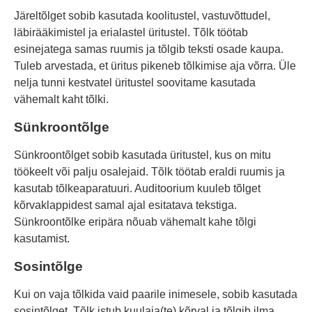
Järeltõlget sobib kasutada koolitustel, vastuvõttudel,
läbirääkimistel ja erialastel üritustel. Tõlk töötab
esinejatega samas ruumis ja tõlgib teksti osade kaupa.
Tuleb arvestada, et üritus pikeneb tõlkimise aja võrra. Üle
nelja tunni kestvatel üritustel soovitame kasutada
vähemalt kaht tõlki.
Sünkroontõlge
Sünkroontõlget sobib kasutada üritustel, kus on mitu
töökeelt või palju osalejaid. Tõlk töötab eraldi ruumis ja
kasutab tõlkeaparatuuri. Auditoorium kuuleb tõlget
kõrvaklappidest samal ajal esitatava tekstiga.
Sünkroontõlke eripära nõuab vähemalt kahe tõlgi
kasutamist.
Sosintõlge
Kui on vaja tõlkida vaid paarile inimesele, sobib kasutada
sosintõlget. Tõlk istub kuulaja(te) kõrval ja tõlgib ilma