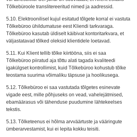
Tõlkebüroole translitereeritud nimed ja aadressid.
5.10. Elektroonilisel kujul esitatud tõlgete korral ei vastuta
Tõlkebüroo ühildumatuse eest Kliendi tarkvaraga.
Tõlkebüroo kasutab üldiselt käibivat kontoritarkvara, et
väljastatavad tõlked oleksid klientidele loetavad.
5.11. Kui Klient tellib tõlke kiirtööna, siis ei saa
Tõlkebüroo piiratud aja tõttu alati tagada kvaliteedi
igakülgset kontrollimist, kuid Tõlkebüroo kohustub tõlke
teostama suurima võimaliku täpsuse ja hoolikusega.
5.12. Tõlkebüroo ei saa vastutada tõlgetes esinevate
vigade eest, mille põhjuseks on vead, vahelejätmised,
ebamäärasus või tähenduse puudumine lähtekeelses
tekstis.
5.13. Tõlketeenus ei hõlma arvväärtuste ja vääringute
ümberarvestamist, kui ei lepita kokku teisiti.