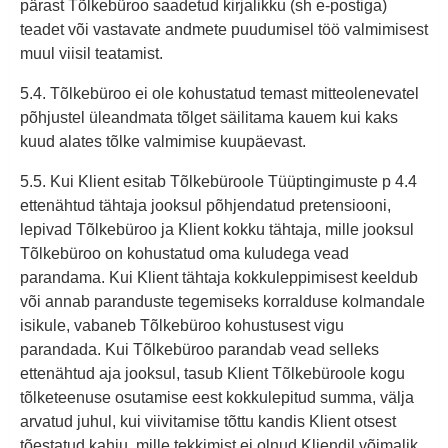
pärast Tõlkebüroo saadetud kirjalikku (sh e-postiga)
teadet või vastavate andmete puudumisel töö valmimisest
muul viisil teatamist.
5.4. Tõlkebüroo ei ole kohustatud temast mitteolenevatel
põhjustel üleandmata tõlget säilitama kauem kui kaks
kuud alates tõlke valmimise kuupäevast.
5.5. Kui Klient esitab Tõlkebüroole Tüüptingimuste p 4.4
ettenähtud tähtaja jooksul põhjendatud pretensiooni,
lepivad Tõlkebüroo ja Klient kokku tähtaja, mille jooksul
Tõlkebüroo on kohustatud oma kuludega vead
parandama. Kui Klient tähtaja kokkuleppimisest keeldub
või annab paranduste tegemiseks korralduse kolmandale
isikule, vabaneb Tõlkebüroo kohustusest vigu
parandada. Kui Tõlkebüroo parandab vead selleks
ettenähtud aja jooksul, tasub Klient Tõlkebüroole kogu
tõlketeenuse osutamise eest kokkulepitud summa, välja
arvatud juhul, kui viivitamise tõttu kandis Klient otsest
tõestatud kahju, mille tekkimist ei olnud Kliendil võimalik