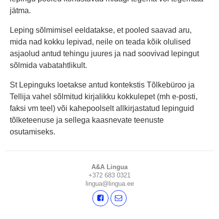
jätma.
Leping sõlmimisel eeldatakse, et pooled saavad aru,
mida nad kokku lepivad, neile on teada kõik olulised
asjaolud antud tehingu juures ja nad soovivad lepingut
sõlmida vabatahtlikult.
St Lepinguks loetakse antud kontekstis Tõlkebüroo ja
Tellija vahel sõlmitud kirjalikku kokkulepet (mh e-posti,
faksi vm teel) või kahepoolselt allkirjastatud lepinguid
tõlketeenuse ja sellega kaasnevate teenuste
osutamiseks.
A&A Lingua
+372 683 0321
lingua@lingua.ee