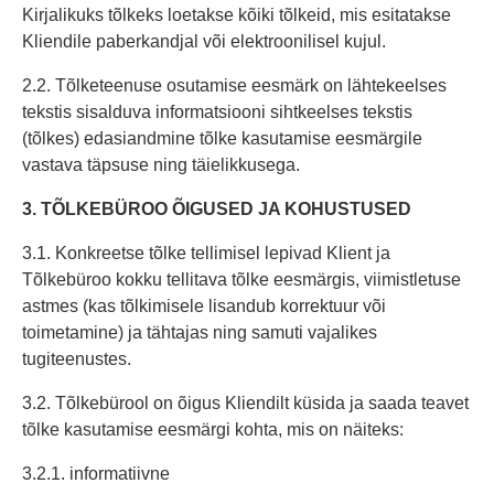
Kirjalikuks tõlkeks loetakse kõiki tõlkeid, mis esitatakse
Kliendile paberkandjal või elektroonilisel kujul.
2.2. Tõlketeenuse osutamise eesmärk on lähtekeelses
tekstis sisalduva informatsiooni sihtkeelses tekstis
(tõlkes) edasiandmine tõlke kasutamise eesmärgile
vastava täpsuse ning täielikkusega.
3. TÕLKEBÜROO ÕIGUSED JA KOHUSTUSED
3.1. Konkreetse tõlke tellimisel lepivad Klient ja
Tõlkebüroo kokku tellitava tõlke eesmärgis, viimistletuse
astmes (kas tõlkimisele lisandub korrektuur või
toimetamine) ja tähtajas ning samuti vajalikes
tugiteenustes.
3.2. Tõlkebürool on õigus Kliendilt küsida ja saada teavet
tõlke kasutamise eesmärgi kohta, mis on näiteks:
3.2.1. informatiivne