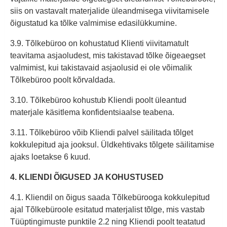
siis on vastavalt materjalide üleandmisega viivitamisele
õigustatud ka tõlke valmimise edasilükkumine.
3.9. Tõlkebüroo on kohustatud Klienti viivitamatult
teavitama asjaoludest, mis takistavad tõlke õigeaegset
valmimist, kui takistavaid asjaolusid ei ole võimalik
Tõlkebüroo poolt kõrvaldada.
3.10. Tõlkebüroo kohustub Kliendi poolt üleantud
materjale käsitlema konfidentsiaalse teabena.
3.11. Tõlkebüroo võib Kliendi palvel säilitada tõlget
kokkulepitud aja jooksul. Üldkehtivaks tõlgete säilitamise
ajaks loetakse 6 kuud.
4. KLIENDI ÕIGUSED JA KOHUSTUSED
4.1. Kliendil on õigus saada Tõlkebürooga kokkulepitud
ajal Tõlkebüroole esitatud materjalist tõlge, mis vastab
Tüüptingimuste punktile 2.2 ning Kliendi poolt teatatud