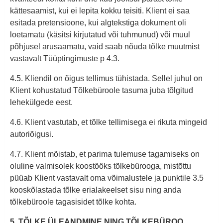
kättesaamist, kui ei lepita kokku teisiti. Klient ei saa
esitada pretensioone, kui algtekstiga dokument oli
loetamatu (käsitsi kirjutatud või tuhmunud) või muul
põhjusel arusaamatu, vaid saab nõuda tõlke muutmist
vastavalt Tüüptingimuste p 4.3.
4.5. Kliendil on õigus tellimus tühistada. Sellel juhul on
Klient kohustatud Tõlkebüroole tasuma juba tõlgitud
lehekülgede eest.
4.6. Klient vastutab, et tõlke tellimisega ei rikuta mingeid
autoriõigusi.
4.7. Klient mõistab, et parima tulemuse tagamiseks on
oluline valmisolek koostööks tõlkebürooga, mistõttu
püüab Klient vastavalt oma võimalustele ja punktile 3.5
kooskõlastada tõlke erialakeelset sisu ning anda
tõlkebüroole tagasisidet tõlke kohta.
5. TÕLKE ÜLEANDMINE NING TÕLKEBÜROO