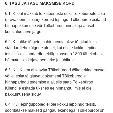
6. TASU JA TASU MAKSMISE KORD
6.1. Klient maksab tõlketeenuste eest Tõlkebüroole tasu
(prevaleerimise järjekorras) lepingu, Tõlkebüroo esitatud
hinnapakkumuse või Tõlkebüroo hinnakirja alusel
koostatud arve järgi.
6.2. Kirjalike tõlgete mahtu arvutatakse tõlgitud teksti
standardlehekülgede alusel, kui ei ole kokku lepitud
teisiti. Üks standardlehekülg koosneb 1800 tähekohast,
hõlmates ka kirjavahemärke ja tühikuid.
6.3. Kui Klient ei teavita Tõlkebürood tõlke eritingimustest
või ei esita tõlgitavat dokumenti Tõlkebüroole
hinnapäringu tegemise ajal, siis saab Tõlkebüroo
Kliendile esitada üksnes eelhinnangu, mis ei ole
pakkumusena siduv.
6.4. Kui lepingupooled ei ole kokku leppinud teisiti,
sooritatakse maksed pangaülekandega. Tõlkebürool on