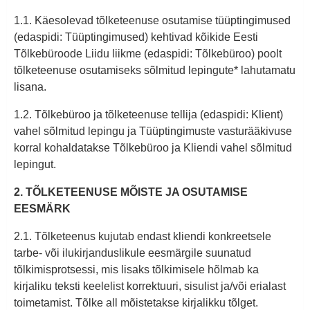
1.1. Käesolevad tõlketeenuse osutamise tüüptingimused
(edaspidi: Tüüptingimused) kehtivad kõikide Eesti
Tõlkebüroode Liidu liikme (edaspidi: Tõlkebüroo) poolt
tõlketeenuse osutamiseks sõlmitud lepingute* lahutamatu
lisana.
1.2. Tõlkebüroo ja tõlketeenuse tellija (edaspidi: Klient)
vahel sõlmitud lepingu ja Tüüptingimuste vasturääkivuse
korral kohaldatakse Tõlkebüroo ja Kliendi vahel sõlmitud
lepingut.
2. TÕLKETEENUSE MÕISTE JA OSUTAMISE
EESMÄRK
2.1. Tõlketeenus kujutab endast kliendi konkreetsele
tarbe- või ilukirjanduslikule eesmärgile suunatud
tõlkimisprotsessi, mis lisaks tõlkimisele hõlmab ka
kirjaliku teksti keelelist korrektuuri, sisulist ja/või erialast
toimetamist. Tõlke all mõistetakse kirjalikku tõlget.