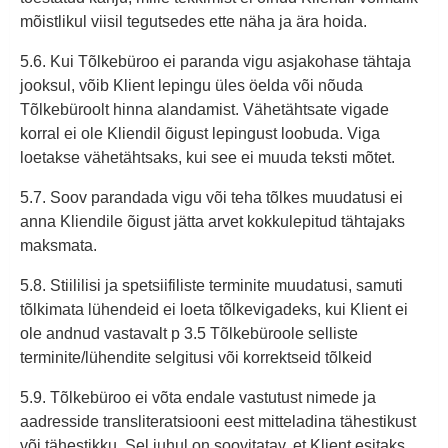
mõistlikul viisil tegutsedes ette näha ja ära hoida.
5.6. Kui Tõlkebüroo ei paranda vigu asjakohase tähtaja
jooksul, võib Klient lepingu üles öelda või nõuda
Tõlkebüroolt hinna alandamist. Vähetähtsate vigade
korral ei ole Kliendil õigust lepingust loobuda. Viga
loetakse vähetähtsaks, kui see ei muuda teksti mõtet.
5.7. Soov parandada vigu või teha tõlkes muudatusi ei
anna Kliendile õigust jätta arvet kokkulepitud tähtajaks
maksmata.
5.8. Stiililisi ja spetsiifiliste terminite muudatusi, samuti
tõlkimata lühendeid ei loeta tõlkevigadeks, kui Klient ei
ole andnud vastavalt p 3.5 Tõlkebüroole selliste
terminite/lühendite selgitusi või korrektseid tõlkeid
5.9. Tõlkebüroo ei võta endale vastutust nimede ja
aadresside transliteratsiooni eest mitteladina tähestikust
või tähestikku. Sel juhul on soovitatav, et Klient esitaks