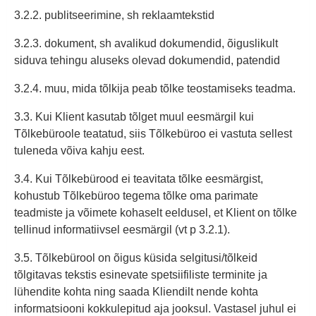
3.2.2. publitseerimine, sh reklaamtekstid
3.2.3. dokument, sh avalikud dokumendid, õiguslikult
siduva tehingu aluseks olevad dokumendid, patendid
3.2.4. muu, mida tõlkija peab tõlke teostamiseks teadma.
3.3. Kui Klient kasutab tõlget muul eesmärgil kui
Tõlkebüroole teatatud, siis Tõlkebüroo ei vastuta sellest
tuleneda võiva kahju eest.
3.4. Kui Tõlkebürood ei teavitata tõlke eesmärgist,
kohustub Tõlkebüroo tegema tõlke oma parimate
teadmiste ja võimete kohaselt eeldusel, et Klient on tõlke
tellinud informatiivsel eesmärgil (vt p 3.2.1).
3.5. Tõlkebürool on õigus küsida selgitusi/tõlkeid
tõlgitavas tekstis esinevate spetsiifiliste terminite ja
lühendite kohta ning saada Kliendilt nende kohta
informatsiooni kokkulepitud aja jooksul. Vastasel juhul ei