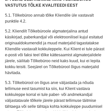
VASTUTUS TÕLKE KVALITEEDI EEST
5.1. Tõlkebüroo annab tõlke Kliendile üle vastavalt
punktile 4.2.
5.2. Kliendilt Tõlkebüroole algmaterjalina antud
käsikirjad, paberkandjal või elektroonilisel kujul esitatud
originaaldokumendid ja muud materjalid tagastatakse
Kliendile vastavalt kokkuleppele. Kui Klient ei tule pärast
e-posti või faksi teel tõlke kättesaamist algmaterjalidele
järele, säilitab Tõlkebüroo neid kaks kuud, kui ei lepita
kokku teisiti. Seejärel on Tõlkebürool õigus materjalid
hävitada.
5.3. Tõlkebürool on õigus arve väljastada ja nõuda
tellimuse eest tasumist ka siis, kui Klient vastava
kokkuleppe korral ei tule paber- või andmekandjal
väljastatavale tõlkele järele pärast tellimuse täitmise
tähtaega või selle tähtaja kohta kokkuleppe puudumisel