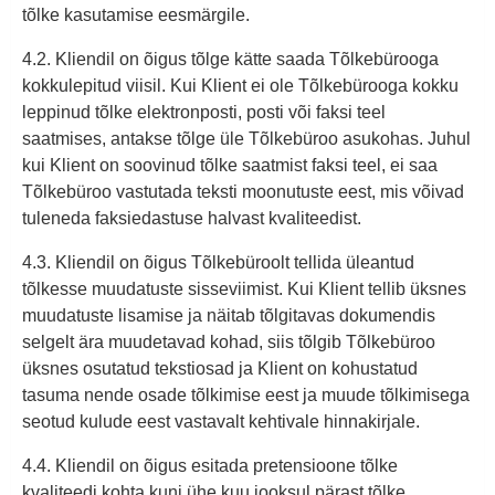
tõlke kasutamise eesmärgile.
4.2. Kliendil on õigus tõlge kätte saada Tõlkebürooga
kokkulepitud viisil. Kui Klient ei ole Tõlkebürooga kokku
leppinud tõlke elektronposti, posti või faksi teel
saatmises, antakse tõlge üle Tõlkebüroo asukohas. Juhul
kui Klient on soovinud tõlke saatmist faksi teel, ei saa
Tõlkebüroo vastutada teksti moonutuste eest, mis võivad
tuleneda faksiedastuse halvast kvaliteedist.
4.3. Kliendil on õigus Tõlkebüroolt tellida üleantud
tõlkesse muudatuste sisseviimist. Kui Klient tellib üksnes
muudatuste lisamise ja näitab tõlgitavas dokumendis
selgelt ära muudetavad kohad, siis tõlgib Tõlkebüroo
üksnes osutatud tekstiosad ja Klient on kohustatud
tasuma nende osade tõlkimise eest ja muude tõlkimisega
seotud kulude eest vastavalt kehtivale hinnakirjale.
4.4. Kliendil on õigus esitada pretensioone tõlke
kvaliteedi kohta kuni ühe kuu jooksul pärast tõlke