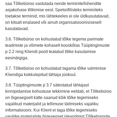
saa Tõlkebüroo vastutada nende terminite/lühendite
asjakohase tõlkimise eest. Spetsiifilisteks terminiteks
loetakse terminid, mis lähtekeeles ei ole üldkasutatavad,
on kitsalt erialased või ainult organisatsioonisiseselt
kasutatavad.
3.6. Tõlkebüroo on kohustatud tõlke tegema parimate
teadmiste ja võimete kohaselt kooskõlas Tüüptingimuste
p 2.2 ning Kliendi poolt teatatud tõlke kasutamise
eesmärgiga.
3.7. Tõlkebüroo on kohustatud tagama tõlke valmimise
Kliendiga kokkulepitud tähtaja jooksul.
3.8. Tüüptingimuste p 3.7 sätestatud tähtajast
kinnipidamise kohustuse tekkimine eeldab, et Tõlkebüroo
on õigeaegselt kätte saanud kõik tõlke tegemiseks
vajalikud materjalid ja tellimuse täitmiseks vajaliku
informatsiooni. Kui Klient ei taga tõlke tegemiseks
vajalike materjalide õigeaegset üleandmist Tõlkebüroole,