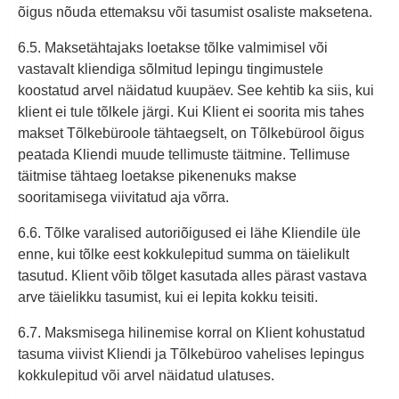
õigus nõuda ettemaksu või tasumist osaliste maksetena.
6.5. Maksetähtajaks loetakse tõlke valmimisel või
vastavalt kliendiga sõlmitud lepingu tingimustele
koostatud arvel näidatud kuupäev. See kehtib ka siis, kui
klient ei tule tõlkele järgi. Kui Klient ei soorita mis tahes
makset Tõlkebüroole tähtaegselt, on Tõlkebürool õigus
peatada Kliendi muude tellimuste täitmine. Tellimuse
täitmise tähtaeg loetakse pikenenuks makse
sooritamisega viivitatud aja võrra.
6.6. Tõlke varalised autoriõigused ei lähe Kliendile üle
enne, kui tõlke eest kokkulepitud summa on täielikult
tasutud. Klient võib tõlget kasutada alles pärast vastava
arve täielikku tasumist, kui ei lepita kokku teisiti.
6.7. Maksmisega hilinemise korral on Klient kohustatud
tasuma viivist Kliendi ja Tõlkebüroo vahelises lepingus
kokkulepitud või arvel näidatud ulatuses.