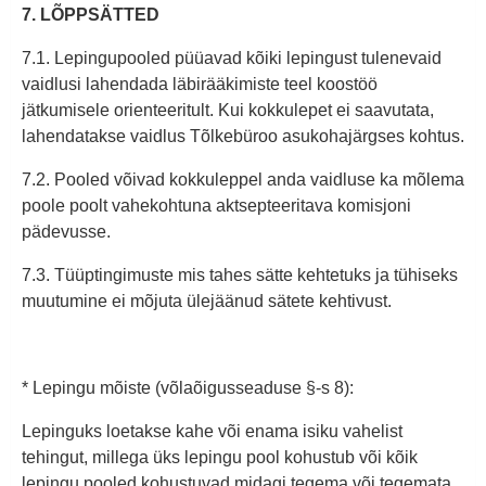
7. LÕPPSÄTTED
7.1. Lepingupooled püüavad kõiki lepingust tulenevaid
vaidlusi lahendada läbirääkimiste teel koostöö
jätkumisele orienteeritult. Kui kokkulepet ei saavutata,
lahendatakse vaidlus Tõlkebüroo asukohajärgses kohtus.
7.2. Pooled võivad kokkuleppel anda vaidluse ka mõlema
poole poolt vahekohtuna aktsepteeritava komisjoni
pädevusse.
7.3. Tüüptingimuste mis tahes sätte kehtetuks ja tühiseks
muutumine ei mõjuta ülejäänud sätete kehtivust.
* Lepingu mõiste (võlaõigusseaduse §-s 8):
Lepinguks loetakse kahe või enama isiku vahelist
tehingut, millega üks lepingu pool kohustub või kõik
lepingu pooled kohustuvad midagi tegema või tegemata