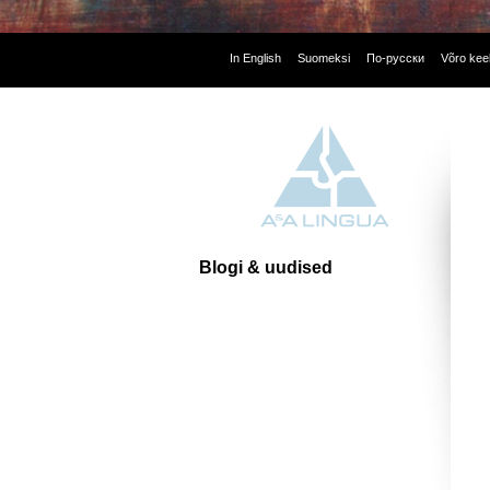
In English
Suomeksi
По-русски
Võro kee
Blogi & uudised