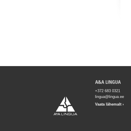
+372 683 0321
lingua@lingua.ee
Vaata lähemalt ›