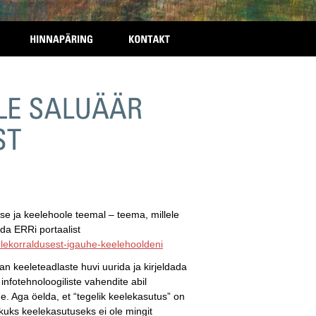
ise ja keelehoole teemal – teema, millele
da ERRi portaalist
elekorraldusest-igauhe-keelehooldeni
an keeleteadlaste huvi uurida ja kirjeldada
nfotehnoloogiliste vahendite abil
. Aga öelda, et “tegelik keelekasutus” on
kuks keelekasutuseks ei ole mingit