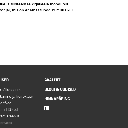
nõtke ja süsteemse kirjakeele mõõdupuu
e põhjal, mis on enamasti loodud muus kui
ik tõlketeenus
tamine ja korrektuur
e tõlge
atud tõlked
stamisteenus
eenused