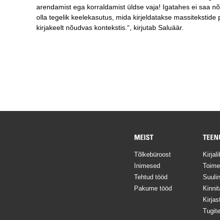
arendamist ega korraldamist üldse vaja! Igatahes ei saa 
olla tegelik keelekasutus, mida kirjeldatakse massitekstid
kirjakeelt nõudvas kontekstis.“, kirjutab Saluäär.
Tõlkebüroost
Kirjal
Inimesed
Toime
Tehtud tööd
Suulin
Pakume tööd
Kinnit
Kirja
Tugit