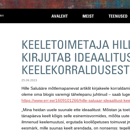
len
25.09.2023
Hille Saluääre mõtlemapanevat artiklit kirjakeele korraldam
oleme oma blogis varemgi tähelepanu juhtinud – saab luge
https://www.err.ee/1609101266/hille-saluaar-ideaalitust-ke
„Mina heidan uuele suunale ette ideaalitust. Mõistan ja toet
tänapäeva keelt kõigis selle esinemisvormides, mõõta uute i
ilmnenud keelemuutusi, ergutada kooliõpetuses toimuvat jne
eesmärk, mille suunas keelt arendada, on nonsenss: tegeli