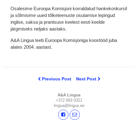
Osalesime Euroopa Komisjoni korraldatud hankekonkursil
ja sõlmisime uued tõlketeenuste osutamise lepingud
inglise, saksa ja prantsuse keelest eesti keelde
järgmiseks neljaks aastaks.
A&A Lingua teeb Euroopa Komisjoniga koostööd juba
alates 2004. aastast.
Previous Post
Next Post
A&A Lingua
+372 683 0321
lingua@lingua.ee