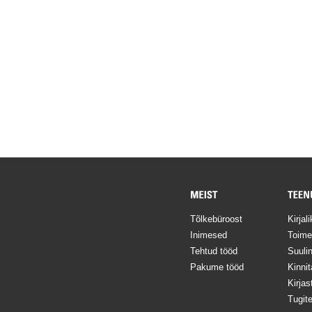
Tõlkebüroost
Kirjal
Inimesed
Toime
Tehtud tööd
Suulin
Pakume tööd
Kinnit
Kirja
Tugit