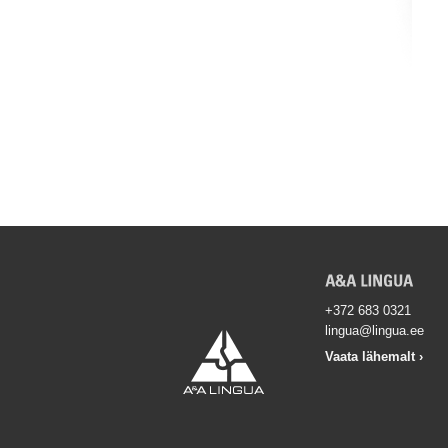
+372 683 0321
lingua@lingua.ee
Vaata lähemalt ›