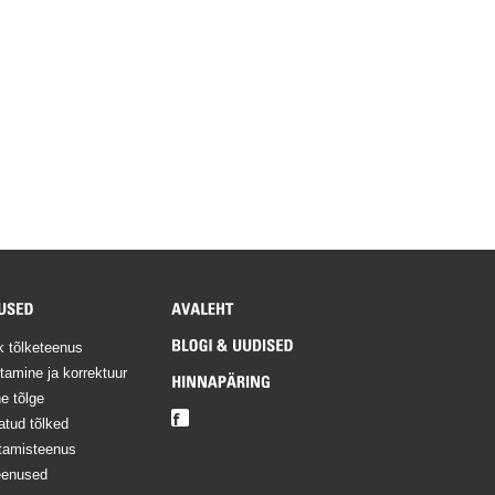
ik tõlketeenus
tamine ja korrektuur
e tõlge
atud tõlked
stamisteenus
eenused