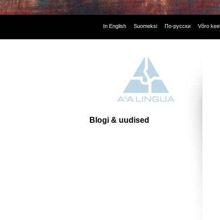
In English
Suomeksi
По-русски
Võro kee
Blogi & uudised