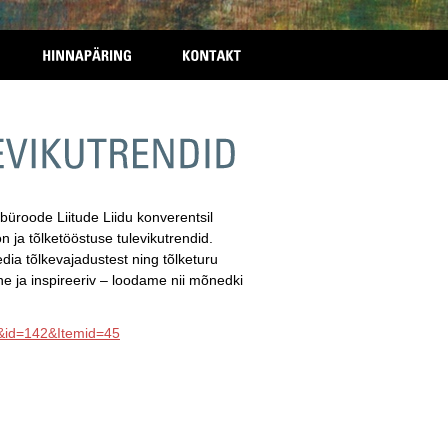
roode Liitude Liidu konverentsil
n ja tõlketööstuse tulevikutrendid.
ia tõlkevajadustest ning tõlketuru
e ja inspireeriv – loodame nii mõnedki
w&id=142&Itemid=45