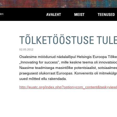
len
02.05.2012
Osalesime möödunud nädalalõpul Helsingis Euroopa Tõlkebü
„Innovating for success”, mille keskne teema oli innovatsioo
Naasime teadmisega masintõlke potentsiaalist, sotsiaalmeed
praegusest olukorrast Euroopas. Konverents oli mitmekülgn
uued mõtted ellu rakendada.
http://euatc.org/index.php?option=com_content&task=vie