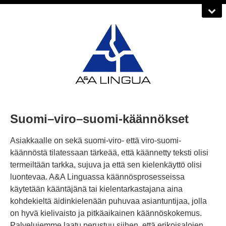
Suomi–viro–suomi-käännökset
Asiakkaalle on sekä suomi-viro- että viro-suomi-
käännöstä tilatessaan tärkeää, että käännetty teksti olisi
termeiltään tarkka, sujuva ja että sen kielenkäyttö olisi
luontevaa. A&A Linguassa käännösprosesseissa
käytetään kääntäjänä tai kielentarkastajana aina
kohdekieltä äidinkielenään puhuvaa asiantuntijaa, jolla
on hyvä kielivaisto ja pitkäaikainen käännöskokemus.
Palvelujemme laatu perustuu siihen, että erikoisalojen