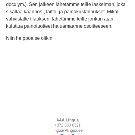
docx ym.). Sen jälkeen lähetämme teille laskelman, joka
sisältää käännös-, taitto- ja painokustannukset. Mikäli
vahvistatte tilauksen, lähetämme teille jonkun ajan
kuluttua painotuotteet haluamaanne osoitteeseen.
Niin helppoa se olikin!
A&A Lingua
+372 683 0321
lingua@lingua.ee