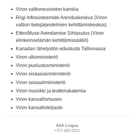
Viron valtioneuvoston kanslia
Riigi Infosüsteemide Arenduskeskus (Viron
valtion tietojärjestelmien kehittämiskeskus)
Ettevõtluse Arendamise Sihtasutus (Viron
elinkeinoelämän kehittämissäätiö)
Kanadan lähetystön edustusto Tallinnassa
Viron ulkoministeriö
Viron puolustusministeriö
Viron sisäasiainministeriö
Viron sosiaaliministeriö
Viron musiikki ja teatteriakatemia
Viron kansallismuseo
Viron kansalliskirjasto
A&A Lingua
+372 683 0321